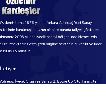
Özdemir torna
1976
yılında Ankara Altındağ Yeni Sanayi
sitesinde kurulmuştur. Uzun bir süre burada faliyet gösteren
firmamız 2003 yılında ivedik sanayi bölgesi nde hizmetlerini
Sürdürmektedir.
Geçmişten bugüne sektörün güvenilir ve lider
kuruluşu olmuştur.
İletişim
Adress:
İvedik Organize Sanayi 2. Bölge 88 Oto Tamirciler
Koop. 24. Cadde
(Eski 760. Sokak) Yeni 2276. Sokak No:9
Email:
info@ozdemirkardeslertorna.com