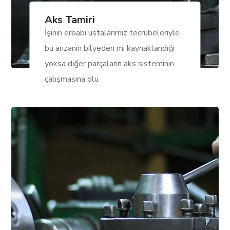
Aks Tamiri
İşinin erbabı ustalarımız tecrübeleriyle
bu arızanın bilyeden mi kaynaklandığı
yoksa diğer parçaların aks sisteminin
çalışmasına olu