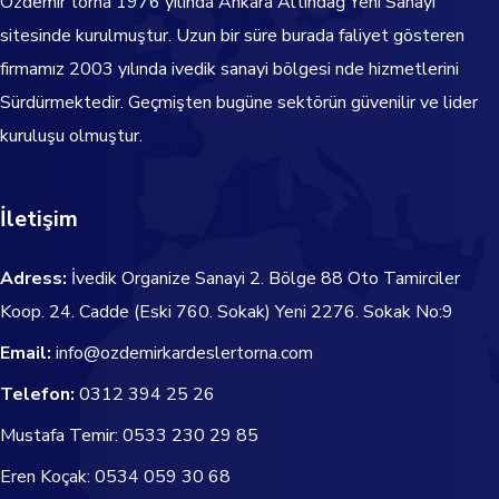
Özdemir torna
1976
yılında Ankara Altındağ Yeni Sanayi
sitesinde kurulmuştur. Uzun bir süre burada faliyet gösteren
firmamız 2003 yılında ivedik sanayi bölgesi nde hizmetlerini
Sürdürmektedir.
Geçmişten bugüne sektörün güvenilir ve lider
kuruluşu olmuştur.
İletişim
Adress:
İvedik Organize Sanayi 2. Bölge 88 Oto Tamirciler
Koop. 24. Cadde
(Eski 760. Sokak) Yeni 2276. Sokak No:9
Email:
info@ozdemirkardeslertorna.com
Telefon:
0312 394 25 26
Mustafa Temir:
0533 230 29 85
Eren Koçak:
0534 059 30 68