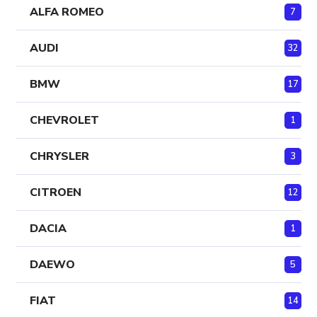
ALFA ROMEO
7
AUDI
32
BMW
17
CHEVROLET
1
CHRYSLER
3
CITROEN
12
DACIA
1
DAEWO
5
FIAT
14