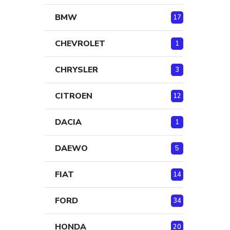
BMW
17
CHEVROLET
1
CHRYSLER
3
CITROEN
12
DACIA
1
DAEWO
5
FIAT
14
FORD
34
HONDA
20