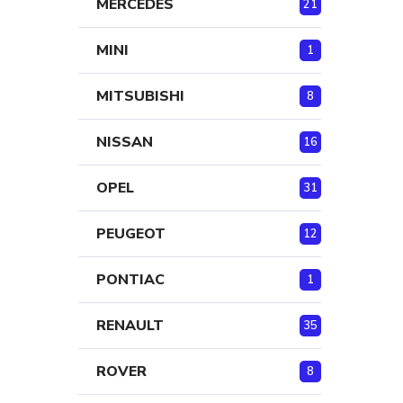
MERCEDES
21
MINI
1
MITSUBISHI
8
NISSAN
16
OPEL
31
PEUGEOT
12
PONTIAC
1
RENAULT
35
ROVER
8