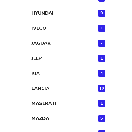
HYUNDAI
9
IVECO
1
JAGUAR
2
JEEP
1
KIA
4
LANCIA
10
MASERATI
1
MAZDA
5