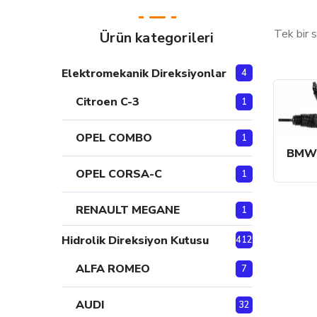
Tek bir 
Ürün kategorileri
Elektromekanik Direksiyonlar
4
Citroen C-3
1
OPEL COMBO
1
BMW 
OPEL CORSA-C
1
RENAULT MEGANE
1
Hidrolik Direksiyon Kutusu
412
ALFA ROMEO
7
AUDI
32