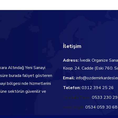
İletişim
Adress:
İvedik Organize Sana
kara Altındağ Yeni Sanayi
Koop. 24. Cadde
(Eski 760. S
 süre burada faliyet gösteren
Email:
info@ozdemirkardesle
nayi bölgesi nde hizmetlerini
Telefon:
0312 394 25 26
ne sektörün güvenilir ve
Mustafa Temir:
0533 230 29
Eren Koçak:
0534 059 30 68