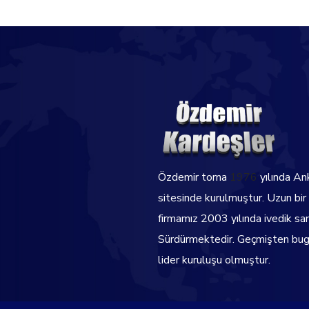
Özdemir torna
1976
yılında An
sitesinde kurulmuştur. Uzun bir
firmamız 2003 yılında ivedik sa
Sürdürmektedir.
Geçmişten bugü
lider kuruluşu olmuştur.