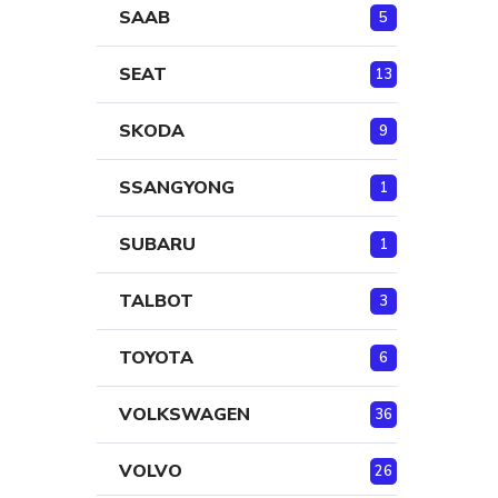
SAAB
5
SEAT
13
SKODA
9
SSANGYONG
1
SUBARU
1
TALBOT
3
TOYOTA
6
VOLKSWAGEN
36
VOLVO
26