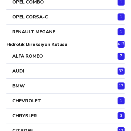
OPEL COMBO
1
OPEL CORSA-C
1
RENAULT MEGANE
1
Hidrolik Direksiyon Kutusu
412
ALFA ROMEO
7
AUDI
32
BMW
17
CHEVROLET
1
CHRYSLER
3
CITROEN
12