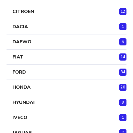
CITROEN
12
DACIA
1
DAEWO
5
FIAT
14
FORD
34
HONDA
20
HYUNDAI
9
IVECO
1
JAGUAR
2