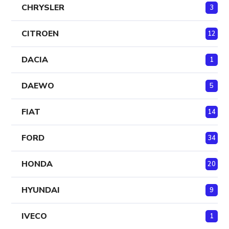
CHRYSLER
3
CITROEN
12
DACIA
1
DAEWO
5
FIAT
14
FORD
34
HONDA
20
HYUNDAI
9
IVECO
1