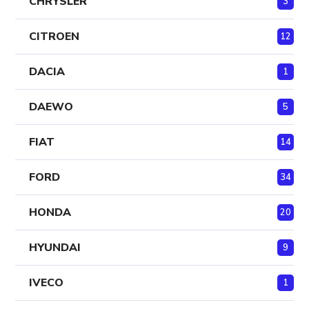
CHRYSLER
3
CITROEN
12
DACIA
1
DAEWO
5
FIAT
14
FORD
34
HONDA
20
HYUNDAI
9
IVECO
1