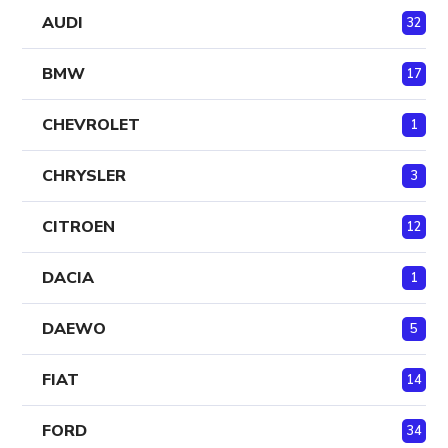
AUDI
32
BMW
17
CHEVROLET
1
CHRYSLER
3
CITROEN
12
DACIA
1
DAEWO
5
FIAT
14
FORD
34