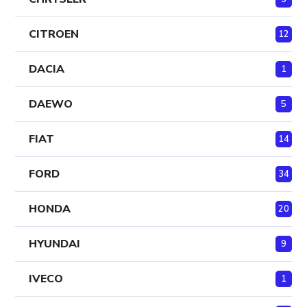
CITROEN
12
DACIA
1
DAEWO
5
FIAT
14
FORD
34
HONDA
20
HYUNDAI
9
IVECO
1