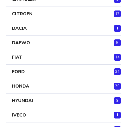
CITROEN
12
DACIA
1
DAEWO
5
FIAT
14
FORD
34
HONDA
20
HYUNDAI
9
IVECO
1