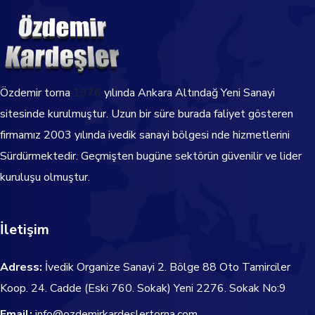
Özdemir torna
1976
yılında Ankara Altındağ Yeni Sanayi
sitesinde kurulmuştur. Uzun bir süre burada faliyet gösteren
firmamız 2003 yılında ivedik sanayi bölgesi nde hizmetlerini
Sürdürmektedir.
Geçmişten bugüne sektörün güvenilir ve lider
kuruluşu olmuştur.
İletişim
Adress:
İvedik Organize Sanayi 2. Bölge 88 Oto Tamirciler
Koop. 24. Cadde
(Eski 760. Sokak) Yeni 2276. Sokak No:9
Email:
info@ozdemirkardeslertorna.com