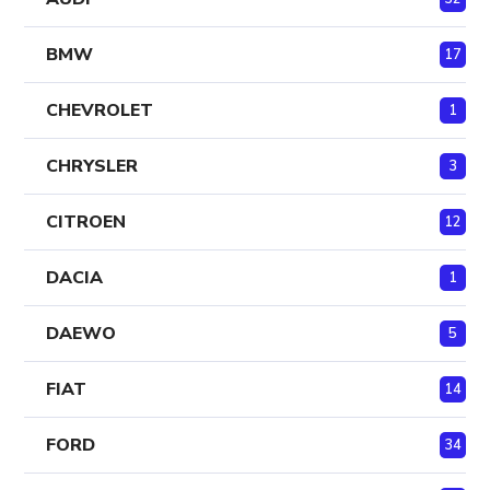
BMW
17
CHEVROLET
1
CHRYSLER
3
CITROEN
12
DACIA
1
DAEWO
5
FIAT
14
FORD
34