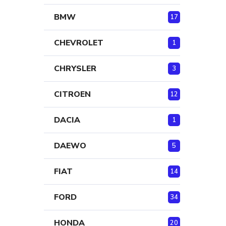
BMW
17
CHEVROLET
1
CHRYSLER
3
CITROEN
12
DACIA
1
DAEWO
5
FIAT
14
FORD
34
HONDA
20