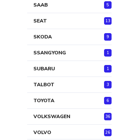
SAAB
5
SEAT
13
SKODA
9
SSANGYONG
1
SUBARU
1
TALBOT
3
TOYOTA
6
VOLKSWAGEN
36
VOLVO
26