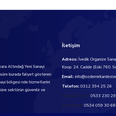
İletişim
Adress:
İvedik Organize Sana
kara Altındağ Yeni Sanayi
Koop. 24. Cadde
(Eski 760. S
 süre burada faliyet gösteren
Email:
info@ozdemirkardesle
nayi bölgesi nde hizmetlerini
Telefon:
0312 394 25 26
ne sektörün güvenilir ve
Mustafa Temir:
0533 230 29
Eren Koçak:
0534 059 30 68