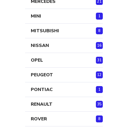
MERCEDES
21
MINI
1
MITSUBISHI
8
NISSAN
16
OPEL
31
PEUGEOT
12
PONTIAC
1
RENAULT
35
ROVER
8