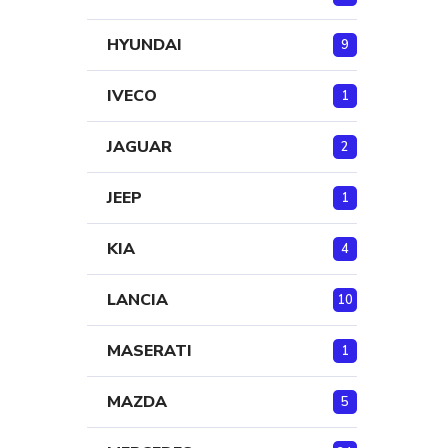
HYUNDAI
9
IVECO
1
JAGUAR
2
JEEP
1
KIA
4
LANCIA
10
MASERATI
1
MAZDA
5