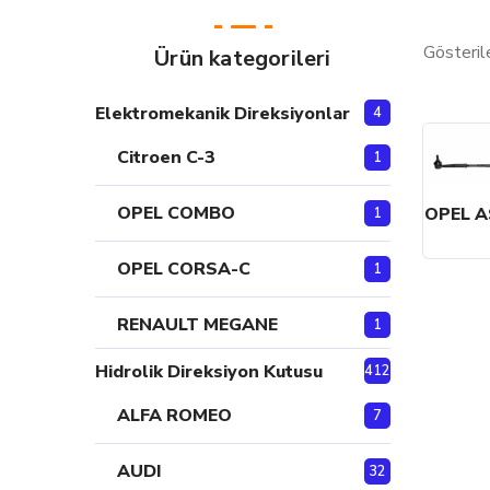
Gösteril
Ürün kategorileri
Elektromekanik Direksiyonlar
4
Citroen C-3
1
OPEL COMBO
OPEL A
1
OPEL CORSA-C
1
RENAULT MEGANE
1
Hidrolik Direksiyon Kutusu
412
ALFA ROMEO
7
AUDI
32