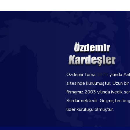
Özdemir torna
1976
yılında An
sitesinde kurulmuştur. Uzun bir
firmamız 2003 yılında ivedik sa
Sürdürmektedir.
Geçmişten bugü
lider kuruluşu olmuştur.