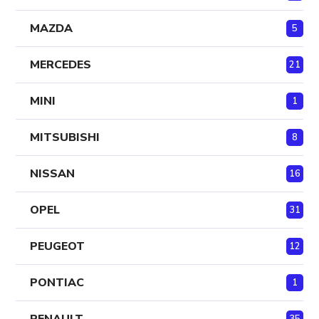
MAZDA
5
MERCEDES
21
MINI
1
MITSUBISHI
8
NISSAN
16
OPEL
31
PEUGEOT
12
PONTIAC
1
RENAULT
35