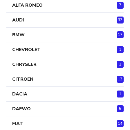
ALFA ROMEO
7
AUDI
32
BMW
17
CHEVROLET
1
CHRYSLER
3
CITROEN
12
DACIA
1
DAEWO
5
FIAT
14