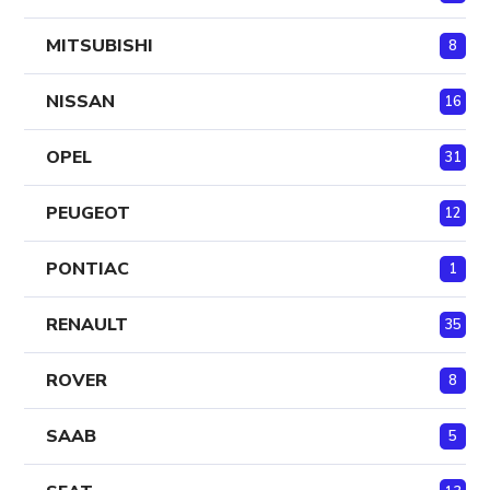
MITSUBISHI
8
NISSAN
16
OPEL
31
PEUGEOT
12
PONTIAC
1
RENAULT
35
ROVER
8
SAAB
5