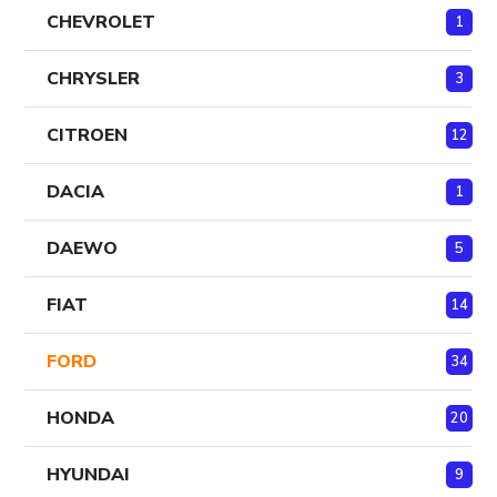
CHEVROLET
1
CHRYSLER
3
CITROEN
12
DACIA
1
DAEWO
5
FIAT
14
FORD
34
HONDA
20
HYUNDAI
9