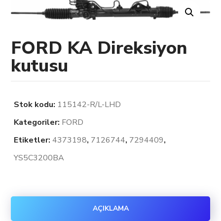
FORD KA Direksiyon
kutusu
Stok kodu:
115142-R/L-LHD
Kategoriler:
FORD
Etiketler:
4373198
,
7126744
,
7294409
,
YS5C3200BA
AÇIKLAMA