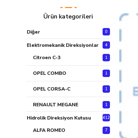
Ürün kategorileri
Diğer
0
Elektromekanik Direksiyonlar
4
Citroen C-3
1
OPEL COMBO
1
OPEL CORSA-C
1
RENAULT MEGANE
1
Hidrolik Direksiyon Kutusu
412
ALFA ROMEO
7