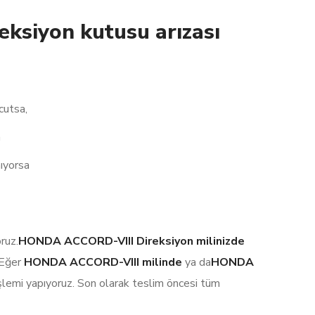
reksiyon kutusu arızası
cutsa,
a
ıyorsa
oruz.
HONDA ACCORD-VIII Direksiyon milinizde
 Eğer
HONDA ACCORD-VIII milinde
ya da
HONDA
şlemi yapıyoruz. Son olarak teslim öncesi tüm