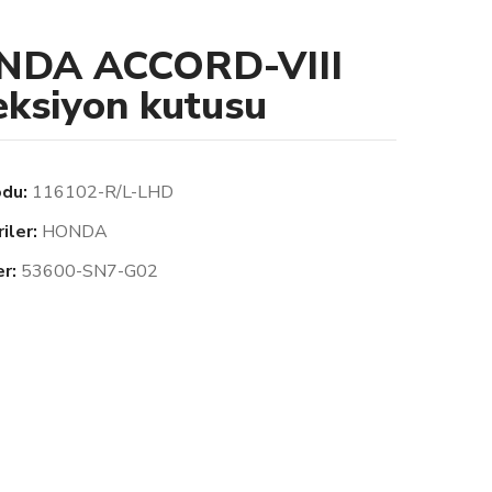
NDA ACCORD-VIII
eksiyon kutusu
odu:
116102-R/L-LHD
iler:
HONDA
er:
53600-SN7-G02