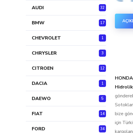
AUDI
32
AÇI
BMW
17
CHEVROLET
1
CHRYSLER
3
CITROEN
12
HONDA 
DACIA
1
Hidrolik
gönderebi
DAEWO
5
Sotokla
bize gönd
FIAT
14
için Türk
FORD
34
kargolanı