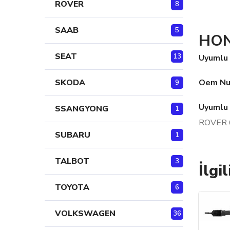
ROVER
8
SAAB
5
HON
SEAT
13
Uyumlu 
Oem Nu
SKODA
9
Uyumlu 
SSANGYONG
1
ROVER 
SUBARU
1
TALBOT
3
İlgi
TOYOTA
6
VOLKSWAGEN
36