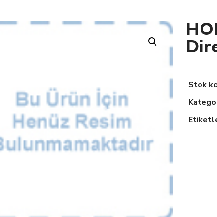
HO
Dir
Stok k
Kategor
Etiketl