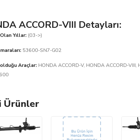
DA ACCORD-VIII Detayları:
Olan Yıllar:
(03->)
maraları:
53600-SN7-G02
olduğu Araçlar:
HONDA ACCORD-V, HONDA ACCORD-VIII, 
600
li Ürünler