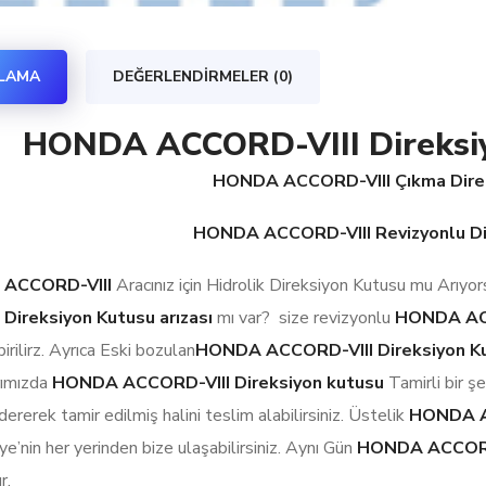
KLAMA
DEĞERLENDIRMELER (0)
HONDA ACCORD-VIII Direksiyo
HONDA ACCORD-VIII Çıkma Dire
HONDA ACCORD-VIII Revizyonlu Di
ACCORD-VIII
Aracınız için Hidrolik Direksiyon Kutusu mu Arıyo
 Direksiyon Kutusu arızası
mı var? size revizyonlu
HONDA AC
rilirz. Ayrıca Eski bozulan
HONDA ACCORD-VIII Direksiyon K
rımızda
HONDA ACCORD-VIII Direksiyon kutusu
Tamirli bir ş
ererek tamir edilmiş halini teslim alabilirsiniz. Üstelik
HONDA AC
iye’nin her yerinden bize ulaşabilirsiniz. Aynı Gün
HONDA ACCORD-V
r.