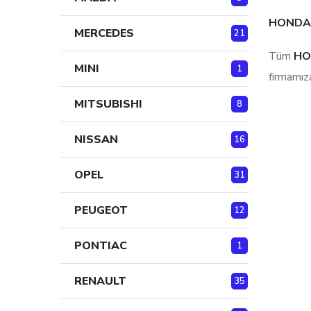
HONDA A
MERCEDES
21
Tüm
HON
MINI
1
firmamıza
MITSUBISHI
8
NISSAN
16
OPEL
31
PEUGEOT
12
PONTIAC
1
RENAULT
35