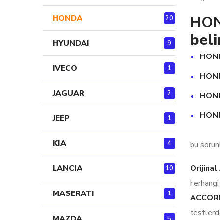
HON
HONDA
20
beli
HYUNDAI
9
HOND
IVECO
1
HOND
JAGUAR
2
HOND
HOND
JEEP
1
KIA
4
bu sorun
Orijina
LANCIA
10
herhangi
MASERATI
1
ACCORD-
testlerd
MAZDA
5