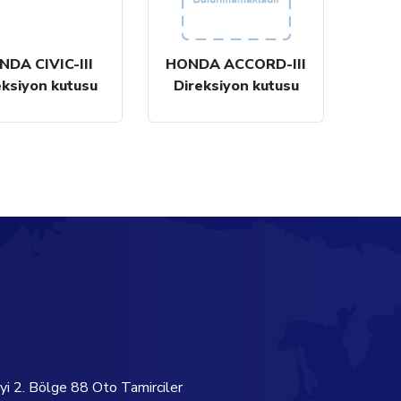
DA CIVIC-III
HONDA ACCORD-III
eksiyon kutusu
Direksiyon kutusu
yi 2. Bölge 88 Oto Tamirciler