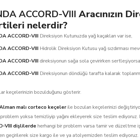
DA ACCORD-VIII
Aracınızın Di
rtileri nelerdir?
A ACCORD-VIII
Direksiyon Kutunuzda yağ kaçakları var ise,
A ACCORD-VIII
Hidrolik Direksiyon Kutusu yağ sızdırması mev
A ACCORD-VIII
direksiyonun sağa sola çevirirken sertleşiyors
A ACCORD-VIII
Direksiyonun döndüğü tarafta kalarak toplanm
lar keçelerinizin bozulduğunu gösterir.
l Alman malı corteco keçeler
ile bozulan keçelerinizi değiştiriy
 problem yoksa temizliyip yağını ekleyerek size teslim ediyoruz.
VIII dişlilerde
herhangi bir problem varsa tamir ve düzeltme i
en geçirilerek size kargo ile ve ya atolyemizden teslim ediyoruz.