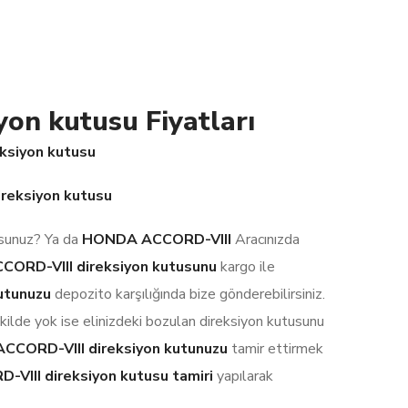
n kutusu Fiyatları
ksiyon kutusu
reksiyon kutusu
rsunuz? Ya da
HONDA ACCORD-VIII
Aracınızda
CORD-VIII
direksiyon kutusunu
kargo ile
utunuzu
depozito karşılığında bize gönderebilirsiniz.
ekilde yok ise elinizdeki bozulan direksiyon kutusunu
CORD-VIII direksiyon kutunuzu
tamir ettirmek
III direksiyon kutusu tamiri
yapılarak