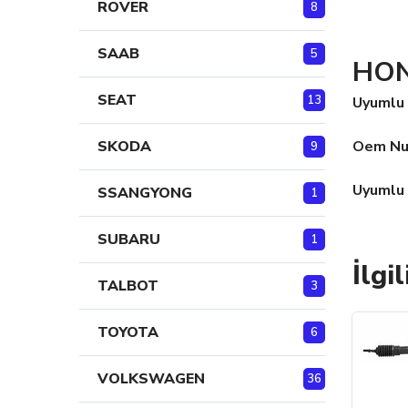
ROVER
8
SAAB
5
HON
SEAT
13
Uyumlu 
Oem Nu
SKODA
9
Uyumlu 
SSANGYONG
1
SUBARU
1
İlgi
TALBOT
3
TOYOTA
6
VOLKSWAGEN
36