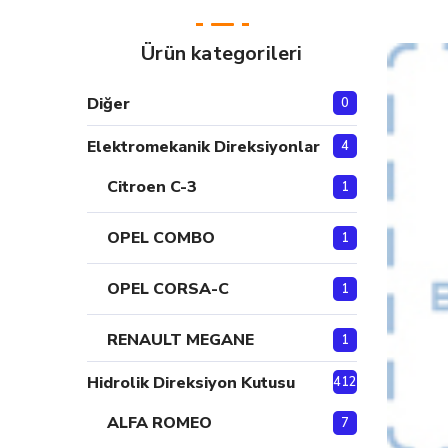
Ürün kategorileri
Diğer
0
Elektromekanik Direksiyonlar
4
Citroen C-3
1
OPEL COMBO
1
OPEL CORSA-C
1
RENAULT MEGANE
1
Hidrolik Direksiyon Kutusu
412
ALFA ROMEO
7