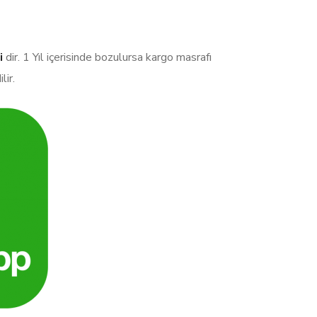
li
dir. 1 Yıl içerisinde bozulursa kargo masrafı
lir.