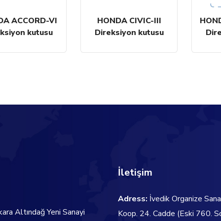
A ACCORD-VI
HONDA CIVIC-III
HOND
ksiyon kutusu
Direksiyon kutusu
Dir
İletişim
Adress:
İvedik Organize Sana
kara Altındağ Yeni Sanayi
Koop. 24. Cadde
(Eski 760. S