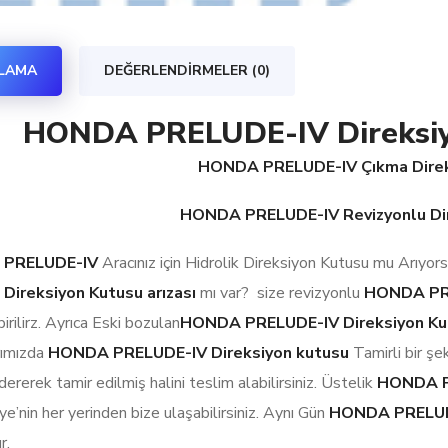
KLAMA
DEĞERLENDIRMELER (0)
HONDA PRELUDE-IV Direksiyo
HONDA PRELUDE-IV Çıkma Direk
HONDA PRELUDE-IV Revizyonlu Dir
 PRELUDE-IV
Aracınız için Hidrolik Direksiyon Kutusu mu Arıyo
 Direksiyon Kutusu arızası
mı var? size revizyonlu
HONDA PR
rilirz. Ayrıca Eski bozulan
HONDA PRELUDE-IV Direksiyon Ku
rımızda
HONDA PRELUDE-IV Direksiyon kutusu
Tamirli bir şe
ererek tamir edilmiş halini teslim alabilirsiniz. Üstelik
HONDA P
iye’nin her yerinden bize ulaşabilirsiniz. Aynı Gün
HONDA PRELUDE-
r.