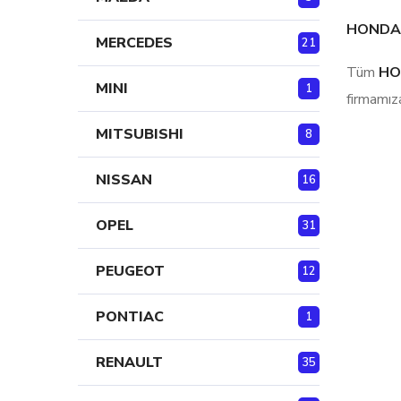
HONDA P
MERCEDES
21
Tüm
HO
MINI
1
firmamıza
MITSUBISHI
8
NISSAN
16
OPEL
31
PEUGEOT
12
PONTIAC
1
RENAULT
35