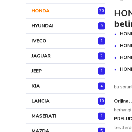
HON
HONDA
20
beli
HYUNDAI
9
HOND
IVECO
1
HOND
JAGUAR
2
HOND
HOND
JEEP
1
KIA
4
bu sorun
Orijina
LANCIA
10
herhangi
MASERATI
1
PRELUDE
testlerd
MAZDA
5