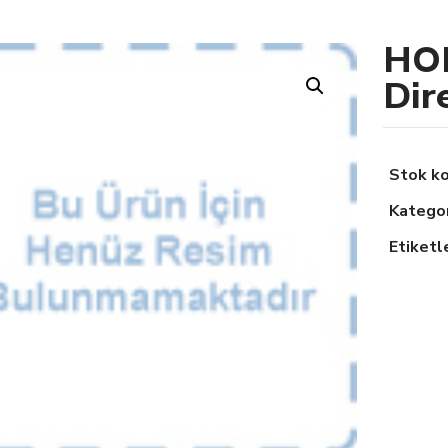
HO
Dir
Stok k
Kategor
Etiketl