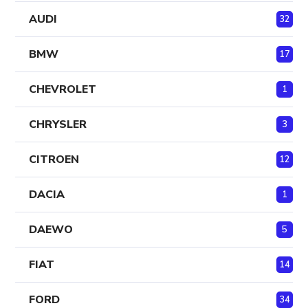
AUDI
32
BMW
17
CHEVROLET
1
CHRYSLER
3
CITROEN
12
DACIA
1
DAEWO
5
FIAT
14
FORD
34