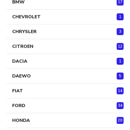
BMW
17
CHEVROLET
1
CHRYSLER
3
CITROEN
12
DACIA
1
DAEWO
5
FIAT
14
FORD
34
HONDA
20