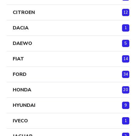
CITROEN
12
DACIA
1
DAEWO
5
FIAT
14
FORD
34
HONDA
20
HYUNDAI
9
IVECO
1