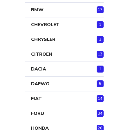
BMW
17
CHEVROLET
1
CHRYSLER
3
CITROEN
12
DACIA
1
DAEWO
5
FIAT
14
FORD
34
HONDA
20