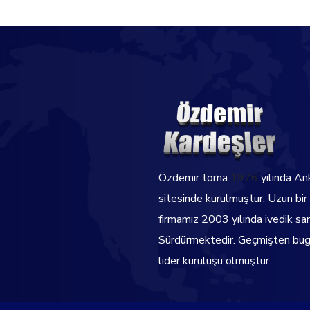
Özdemir torna
1976
yılında An
sitesinde kurulmuştur. Uzun bir
firmamız 2003 yılında ivedik sa
Sürdürmektedir.
Geçmişten bugü
lider kuruluşu olmuştur.