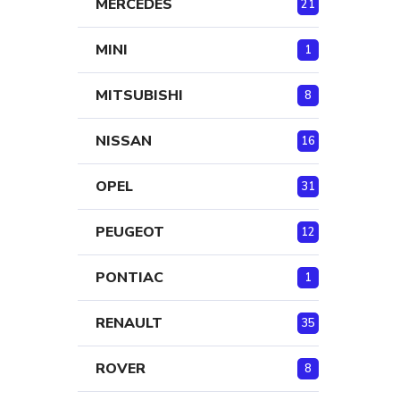
MERCEDES
21
MINI
1
MITSUBISHI
8
NISSAN
16
OPEL
31
PEUGEOT
12
PONTIAC
1
RENAULT
35
ROVER
8