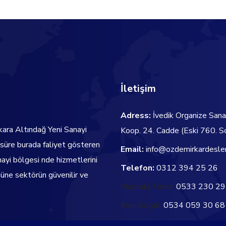
İletişim
Adress:
İvedik Organize Sana
kara Altındağ Yeni Sanayi
Koop. 24. Cadde
(Eski 760. S
 süre burada faliyet gösteren
Email:
info@ozdemirkardesle
nayi bölgesi nde hizmetlerini
Telefon:
0312 394 25 26
ne sektörün güvenilir ve
Mustafa Temir:
0533 230 29
Eren Koçak:
0534 059 30 68