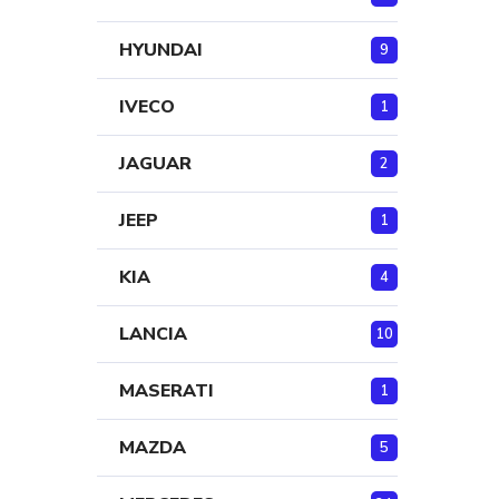
HYUNDAI
9
IVECO
1
JAGUAR
2
JEEP
1
KIA
4
LANCIA
10
MASERATI
1
MAZDA
5