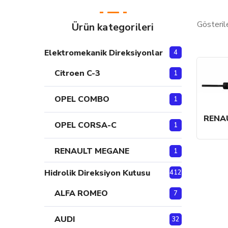
Gösteril
Ürün kategorileri
Elektromekanik Direksiyonlar
4
Citroen C-3
1
OPEL COMBO
1
RENAU
OPEL CORSA-C
1
RENAULT MEGANE
1
Hidrolik Direksiyon Kutusu
412
ALFA ROMEO
7
AUDI
32