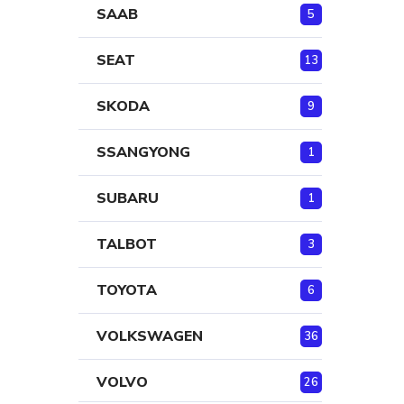
SAAB
5
SEAT
13
SKODA
9
SSANGYONG
1
SUBARU
1
TALBOT
3
TOYOTA
6
VOLKSWAGEN
36
VOLVO
26