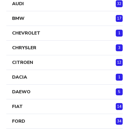
AUDI
32
BMW
17
CHEVROLET
1
CHRYSLER
3
CITROEN
12
DACIA
1
DAEWO
5
FIAT
14
FORD
34