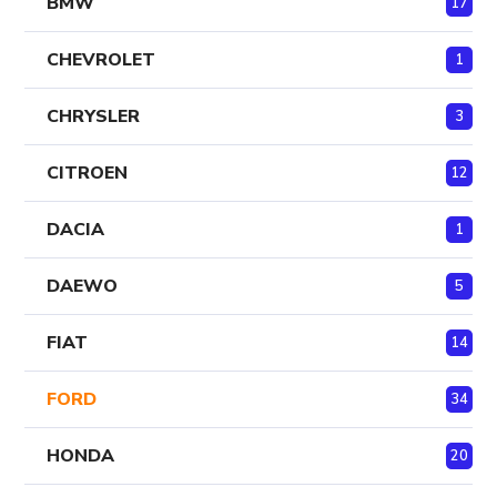
BMW
17
CHEVROLET
1
CHRYSLER
3
CITROEN
12
DACIA
1
DAEWO
5
FIAT
14
FORD
34
HONDA
20