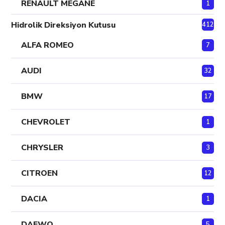
RENAULT MEGANE
1
Hidrolik Direksiyon Kutusu
412
ALFA ROMEO
7
AUDI
32
BMW
17
CHEVROLET
1
CHRYSLER
3
CITROEN
12
DACIA
1
DAEWO
5