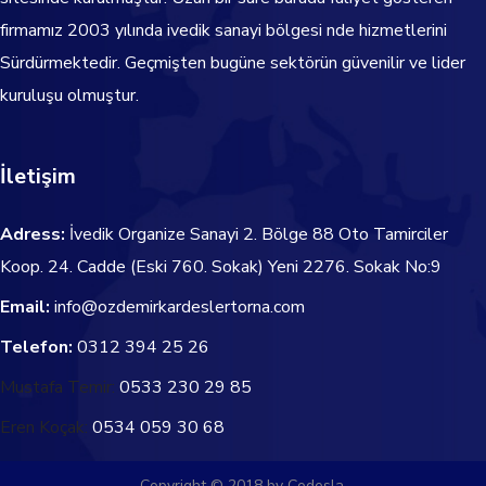
firmamız 2003 yılında ivedik sanayi bölgesi nde hizmetlerini
Sürdürmektedir.
Geçmişten bugüne sektörün güvenilir ve lider
kuruluşu olmuştur.
İletişim
Adress:
İvedik Organize Sanayi 2. Bölge 88 Oto Tamirciler
Koop. 24. Cadde
(Eski 760. Sokak) Yeni 2276. Sokak No:9
Email:
info@ozdemirkardeslertorna.com
Telefon:
0312 394 25 26
Mustafa Temir:
0533 230 29 85
Eren Koçak:
0534 059 30 68
Copyright © 2018 by Codesla.