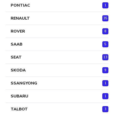
PONTIAC
1
RENAULT
35
ROVER
8
SAAB
5
SEAT
13
SKODA
9
SSANGYONG
1
SUBARU
1
TALBOT
3