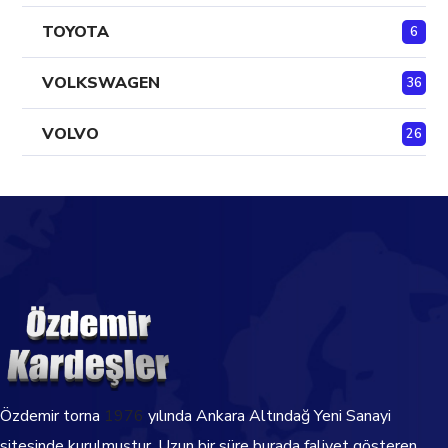
TOYOTA
6
VOLKSWAGEN
36
VOLVO
26
Özdemir torna
1976
yılında Ankara Altındağ Yeni Sanayi
sitesinde kurulmuştur. Uzun bir süre burada faliyet gösteren