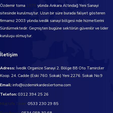
Özdemir torna
1976
yılında Ankara Altındağ Yeni Sanayi
sitesinde kurulmuştur. Uzun bir süre burada faliyet gösteren
firmamız 2003 yılında ivedik sanayi bölgesi nde hizmetlerini
Sürdürmektedir.
Geçmişten bugüne sektörün güvenilir ve lider
kuruluşu olmuştur.
İletişim
Adress:
İvedik Organize Sanayi 2. Bölge 88 Oto Tamirciler
Koop. 24. Cadde
(Eski 760. Sokak) Yeni 2276. Sokak No:9
Email:
info@ozdemirkardeslertorna.com
Telefon:
0312 394 25 26
Mustafa Temir:
0533 230 29 85